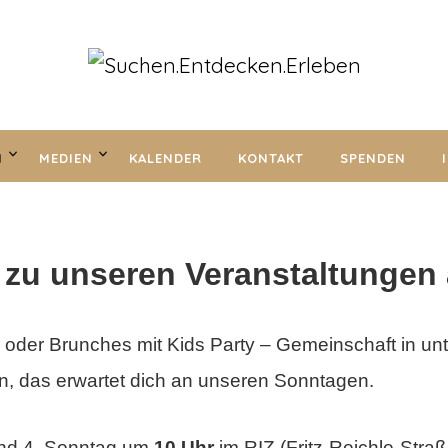
N
MEDIEN
KALENDER
KONTAKT
SPENDEN
g zu unseren
Veranstaltungen
 oder Brunches mit Kids Party – Gemeinschaft in un
n, das erwartet dich an unseren Sonntagen.
nd 4. Sonntag
um
10 Uhr
im RIZ (Fritz-Reichle-Straße