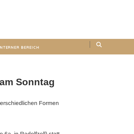
INTERNER BEREICH
 am Sonntag
terschiedlichen Formen
 6a, in Radolfzell) statt.